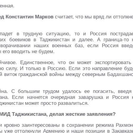
енная.
ед Константин Марков
считает, что мы вряд ли оттолкн
падет в трудную ситуацию, то и Россия пострадае
их боевиков в Таджикистан и далее. А граница-то 
ворачивании наших военных баз, если Россия введ
 его вводить не будем.
йчивое. Единственное, что он может экспортировать
 силу. И только в Россию. Если это направление буд
ной виток гражданской войны между северным Бадахшан
на. С большим трудом удалось ее погасить, введя
ана. Если начнется очередная заварушка и Россия 
аджикистан может просто развалиться.
я МИД Таджикистана, делая жесткие заявления?
и кровно заинтересованы в сохранении режима Рахмон
мы уже оттолкнули Армению и наши позиции в Закавказ