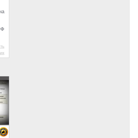
на
РФ
ть
ик