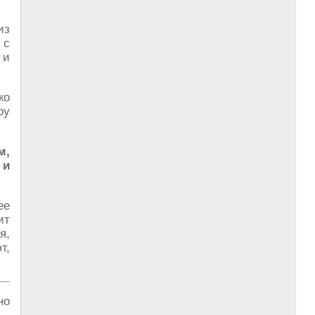
из
 с
 и
ко
ру
м,
 и
ее
ит
я,
т,
но