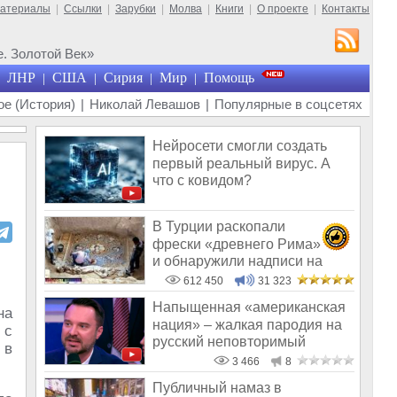
материалы
|
Ссылки
|
Зарубки
|
Молва
|
Книги
|
О проекте
|
Контакты
. Золотой Век»
ЛНР
США
Сирия
Мир
Помощь
|
|
|
|
е (История)
|
Николай Левашов
|
Популярные в соцсетях
Нейросети смогли создать
первый реальный вирус. А
что с ковидом?
В Турции раскопали
фрески «древнего Рима»
и обнаружили надписи на
Русском!
612 450
31 323
Напыщенная «американская
на
нация» – жалкая пародия на
 с
русский неповторимый
 в
оригинал
3 466
8
Публичный намаз в