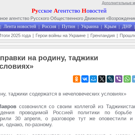
Дополнительные 
Ру
сское
А
гентство
Н
овостей
ое агентство Русского Общественного Движения «Возрождение
Лента новостей
Россия
Путин
Украина
Крым
ДНР
|
|
|
|
|
|
|
Итоги 2025 года
|
Герои войны на Украине
|
Гренландия
|
Прошло
правки на родину, таджики
условиях»
Лавров
созвонился со своим коллегой из Таджикиста
ения проводимой Россией политики по борьбе
рили 30 апреля, о разговоре тут же оповестили и
, однако, по-разному.