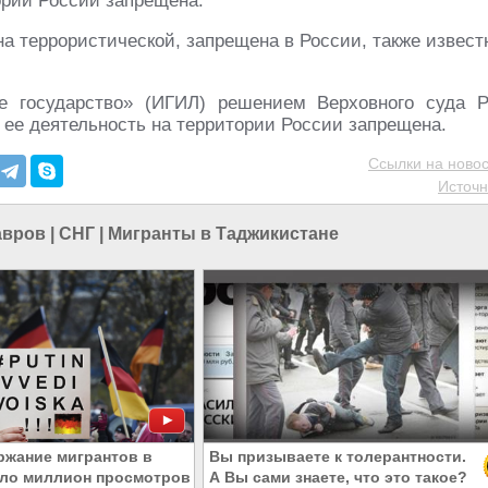
ории России запрещена.
на террористической, запрещена в России, также извест
ое государство» (ИГИЛ) решением Верховного суда 
 ее деятельность на территории России запрещена.
Ссылки на новос
Источн
авров
|
СНГ
|
Мигранты в Таджикистане
ржание мигрантов в
Вы призываете к толерантности.
ло миллион просмотров
А Вы сами знаете, что это такое?