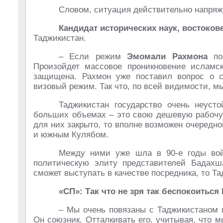
Словом, ситуация действительно напряж
Кандидат исторических наук, востоков
Таджикистан.
– Если режим
Эмомали Рахмона
по
Произойдет массовое проникновение исламск
защищена. Рахмон уже поставил вопрос о с
визовый режим. Так что, по всей видимости, мы
Таджикистан государство очень неусто
больших объемах – это свою дешевую рабочую
для них закрыто, то вполне возможен очеред
и южным Кулябом.
Между ними уже шла в 90-е годы вой
политическую элиту представителей Бадахш
сможет выступать в качестве посредника, то Т
«СП»: Так что не зря так беспокоитьс
– Мы очень повязаны с Таджикистаном 
Он союзник. Отталкивать его, учитывая, что 