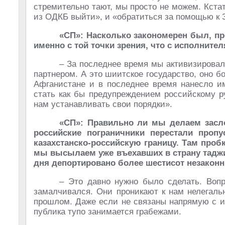
стремительно тают, мы просто не можем. Кстат
из ОДКБ выйти», и «обратиться за помощью к 
«СП»: Насколько закономерен был, пр
именно с той точки зрения, что с исполнит
– За последнее время мы активизирова
партнером. А это шиитское государство, оно б
Афганистане и в последнее время нанесло им
стать как бы предупреждением российскому р
нам устанавливать свои порядки».
«СП»: Правильно ли мы делаем засло
российские пограничники перестали проп
казахстанско-российскую границу. Там пробк
мы высылаем уже въехавших в страну таджик
дня депортировано более шестисот незаконн
– Это давно нужно было сделать. Вопр
замалчивался. Они проникают к нам нелегаль
прошлом. Даже если не связаны напрямую с и
публика тупо занимается грабежами.