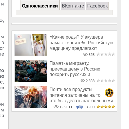
 и
Одноклассники
ВКонтакте
Facebook
»,
им
«Какие роды? У акушера
 в
намаз, терпите!»: Российскую
ог
медицину предлагают
те
сделать хал
858
Памятка мигранту,
приехавшему в Россию
то
покорить русских и
ез
озолотится
2 838
е,
ре
Почти все продукты
питания заточены на то,
что бы сделать нас больными
ки
и бесплодным
196 011
13 900
ым
ая