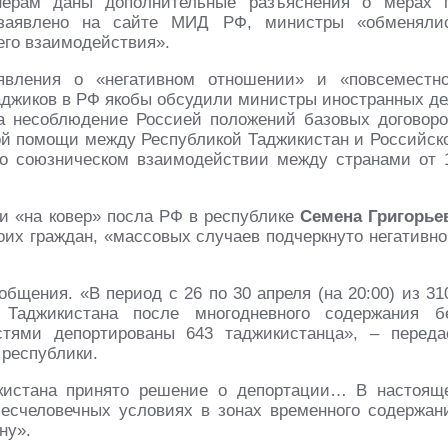
нерам даны дополнительные разъяснения о мерах 
о заявлено на сайте МИД РФ, министры «обменяли
его взаимодействия».
явления о «негативном отношении» и «повсеместн
аджиков в РФ якобы обсудили министры иностранных де
а несоблюдение Россией положений базовых договоро
ной помощи между Республикой Таджикистан и Российск
 о союзническом взаимодействии между странами от 
и «на ковер» посла РФ в республике
Семена Григорье
оих граждан, «массовых случаев подчеркнуто негативно
бщения. «В период с 26 по 30 апреля (на 20:00) из 31
 Таджикистана после многодневного содержания б
тями депортированы 643 таджикистанца», – переда
 республики.
кистана принято решение о депортации… В настоящ
есчеловечных условиях в зонах временного содержан
ну».