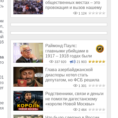
по
общественных местах – это
сь
провокация и вызов нашему
обществу
1 124
ом
л,
в,
ой
16
Раймонд Паулс:
главными убийцами в
1917 – 1918 годах были
ва
латыши и евреи, а не русс
го
337 920
21 903
Глава азербайджанской
диаспоры хотел стать
01
депутатом, но ФСБ решила
ез
иначе и лишила
1 301
ет
Родственники, связи и деньги
не помогли дагестанскому
ее
«королю Новой Москвы»
ия
уйти от
2 464
Что было сделано в России