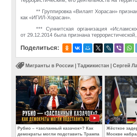
террористическим, его деятельность на террит
** Группировка «Вилаят Хорасан» призна
как «ИГИЛ-Хорасан».
*** Суннитская организация «Исламск
от 29.12.2014
была признана террористической,
Поделиться:
Мигранты в России
|
Таджикистан
|
Сергей Л
Рубио – «засланный казачок»? Как
Жёсткое заде
демократы могли подставить Трампа
Москве набра