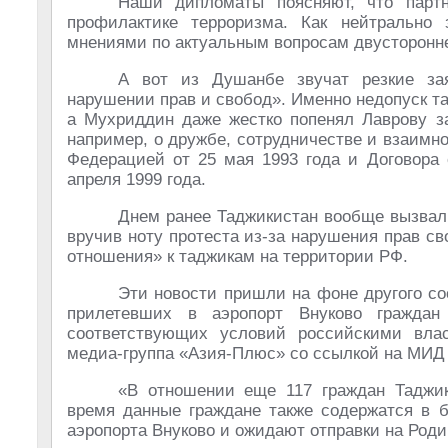
Наши дипломаты поясняют, что парт
профилактике терроризма. Как нейтральн
мнениями по актуальным вопросам двусторонн
А вот из Душанбе звучат резкие за
нарушении прав и свобод». Именно недопуск т
а Мухриддин даже жестко попенял Лаврову з
например, о дружбе, сотрудничестве и взаим
Федерацией от 25 мая 1993 года и Договора
апреля 1999 года.
Днем ранее Таджикистан вообще вызвал
вручив ноту протеста из-за нарушения прав св
отношения» к таджикам на территории РФ.
Эти новости пришли на фоне другого соо
прилетевших в аэропорт Внуково граждан
соответствующих условий российскими влас
медиа-группа «Азия-Плюс» со ссылкой на МИД
«В отношении еще 117 граждан Таджи
время данные граждане также содержатся в б
аэропорта Внуково и ожидают отправки на Роди