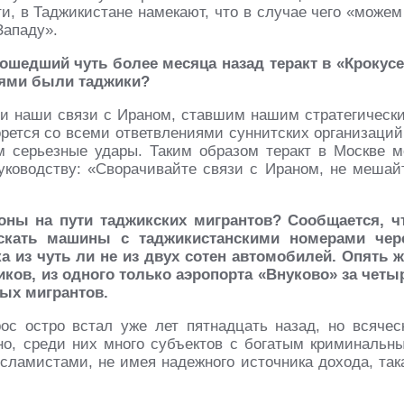
и, в Таджикистане намекают, что в случае чего «можем
Западу».
ошедший чуть более месяца назад теракт в «Крокусе
елями были таджики?
ли наши связи с Ираном, ставшим нашим стратегическ
орется со всеми ответвлениями суннитских организаций
 серьезные удары. Таким образом теракт в Москве м
уководству: «Сворачивайте связи с Ираном, не мешай
ны на пути таджикских мигрантов? Сообщается, ч
ускать машины с таджикистанскими номерами чер
а из чуть ли не из двух сотен автомобилей. Опять ж
ов, из одного только аэропорта «Внуково» за четы
ых мигрантов.
ос остро встал уже лет пятнадцать назад, но всячес
но, среди них много субъектов с богатым криминальн
сламистами, не имея надежного источника дохода, так