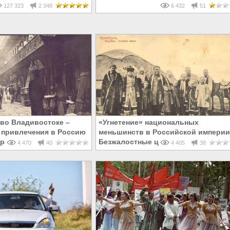
ША
127 323
2 348
6 432
51
во Владивостоке –
«Угнетение» национальных
 привлечения в Россию
меньшинств в Российской империи
рантов
Безжалостные цифры
4 470
40
4 405
38