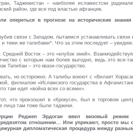
тран, Таджикистан – наиболее исламистски радикале
ский район, где все под властью афганцев.
сли опереться в прогнозе на исторические знания
убив связи с Западом, пытаемся устанавливать связи 
 и теми же талибами*. Что за этим последует – увидим
 Средний Восток – это «клубок змей». Взаимодействуя
чество с которым нам более выгодно, ведь это все-та
как Талибан – это квази-государство.
вать, но осторожно. А талибы воюют с «Вилаят Хораса
вкой, филиалом «Исламского государства в Афганистан
что там идет «война всех со всеми».
 тот, что произошел в «Крокусе», был в торговом цент
е лица там тоже были таджики.
Турции Реджеп Эрдоган ввел визовый режим
 предвзятом отношении
… Или упрекают, просто мы 
о дежурная дипломатическая процедура между разны