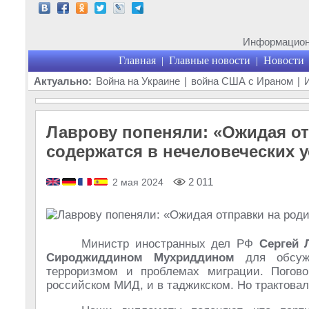
Информационн
Главная
Главные новости
Новости
|
|
Актуально:
Война на Украине
|
война США с Ираном
|
Лаврову попеняли: «Ожидая от
содержатся в нечеловеческих 
2 011
2 мая 2024
Министр иностранных дел РФ
Сергей 
Сироджиддином Мухриддином
для обсужд
терроризмом и проблемах миграции. Погово
российском МИД, и в таджикском. Но трактовали