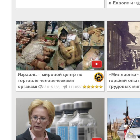
в Европе и С
Израиль – мировой центр по
«Миллионка» 
торговле человеческими
горький опыт
органами
трудовых миг
3 015 138
111 055