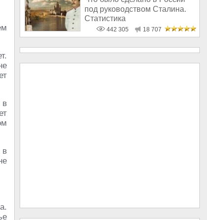
под руководством Сталина.
Статистика
ем
442 305
18 707
т.
не
ет
 в
ет
ом
 в
не
а.
ье