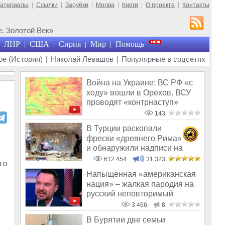
материалы
|
Ссылки
|
Зарубки
|
Молва
|
Книги
|
О проекте
|
Контакты
. Золотой Век»
ЛНР
США
Сирия
Мир
Помощь
|
|
|
|
е (История)
|
Николай Левашов
|
Популярные в соцсетях
Война на Украине: ВС РФ «с
ходу» вошли в Орехов. ВСУ
проводят «контрнаступ»
143
В Турции раскопали
фрески «древнего Рима»
и обнаружили надписи на
Русском!
612 454
31 323
то
Напыщенная «американская
нация» – жалкая пародия на
русский неповторимый
оригинал
3 466
8
В Бурятии две семьи