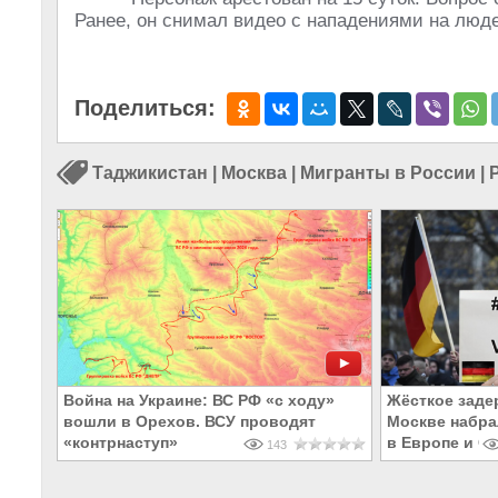
Ранее, он снимал видео с нападениями на люде
Поделиться:
Таджикистан
|
Москва
|
Мигранты в России
|
Война на Украине: ВС РФ «с ходу»
Жёсткое заде
вошли в Орехов. ВСУ проводят
Москве набра
«контрнаступ»
в Европе и С
143