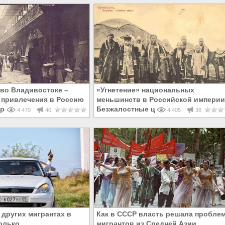
во Владивостоке –
«Угнетение» национальных
 привлечения в Россию
меньшинств в Российской империи
рантов
Безжалостные цифры
4 470
40
4 405
38
 других мигрантах в
Как в СССР власть решала пробле
только
мигрантов из Средней Азии