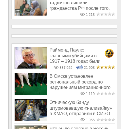
таджиков лишили
гражданства РФ после того,
как они потушили Веч
1 213
Раймонд Паулс:
главными убийцами в
1917 – 1918 годах были
латыши и евреи, а не русс
337 925
21 903
В Омске установлен
региональный рекорд по
нарушениям миграционного
законодательства
1 119
Этническую банду,
штурмовавшую «наливайку»
в ХМАО, отправили в СИЗО
1 956
Что было сделано в России