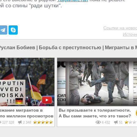
й со спины "ради шутки".
Ссылки на новос
Источн
Руслан Бобиев
|
Борьба с преступностью
|
Мигранты в 
ржание мигрантов в
Вы призываете к толерантности.
ло миллион просмотров
А Вы сами знаете, что это такое?
ША
127 328
2 348
6 432
51