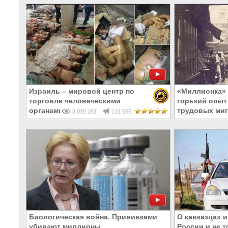
Израиль – мировой центр по
«Миллионка» 
торговле человеческими
горький опыт
органами
трудовых миг
3 015 151
111 055
Биологическая война. Прививками
О кавказцах и
убивают миллионы
России и не 