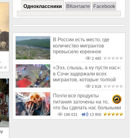
Одноклассники
ВКонтакте
Facebook
В России есть место, где
количество мигрантов
превысило коренное
население. Что их
2 485
.
«Эээ, слышь, а ну пусти нас»:
в Сочи задержали всех
мигрантов, которые толпой
избил
2 618
Почти все продукты
питания заточены на то,
что бы сделать нас больными
и бесплодным
196 031
13 900
му