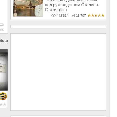
под руководством Сталина.
Статистика
442 314
18 707
ть
ик
Москве
|
Россия и Таджикистан
|
Россия и Евразия