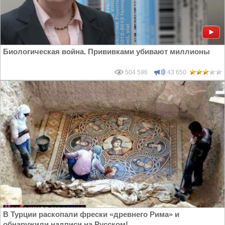
Биологическая война. Прививками убивают миллионы
504 596
43 650
В Турции раскопали фрески «древнего Рима» и
обнаружили надписи на Русском!