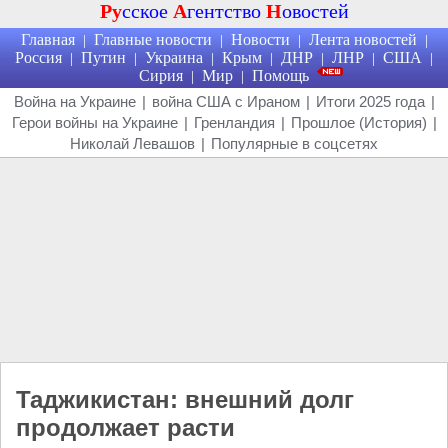
Ру
сское
А
гентство
Н
овостей
Главная
Главные новости
Новости
Лента новостей
|
|
|
|
Россия
Путин
Украина
Крым
ДНР
ЛНР
США
|
|
|
|
|
|
|
Сирия
Мир
Помощь
|
|
Война на Украине
|
война США с Ираном
|
Итоги 2025 года
|
Герои войны на Украине
|
Гренландия
|
Прошлое (История)
|
Николай Левашов
|
Популярные в соцсетях
Таджикистан: внешний долг
продолжает расти