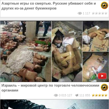
Азартные игры со смертью. Русские убивают себя и
других из-за денег букмекеров
1 117
Израиль – мировой центр по торговле человеческими
органами
3 015 127
111 055