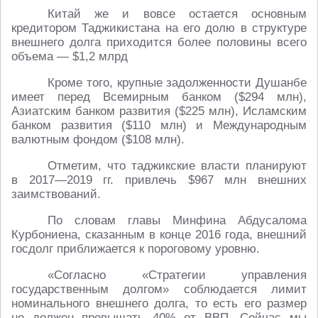
Китай же и вовсе остается основным
кредитором Таджикистана на его долю в структуре
внешнего долга приходится более половины всего
объема — $1,2 млрд
Кроме того, крупные задолженности Душанбе
имеет перед Всемирным банком ($294 млн),
Азиатским банком развития ($225 млн), Исламским
банком развития ($110 млн) и Международным
валютным фондом ($108 млн).
Отметим, что таджикские власти планируют
в 2017—2019 гг. привлечь $967 млн внешних
заимствований.
По словам главы Минфина Абдусалома
Курбониена, сказанным в конце 2016 года, внешний
госдолг приближается к пороговому уровню.
«Согласно «Стратегии управления
государственным долгом» соблюдается лимит
номинального внешнего долга, то есть его размер
не должен превышать 40% от ВВП. Сейчас мы