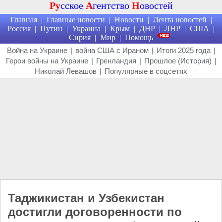
Ру
сское
А
гентство
Н
овостей
Главная
Главные новости
Новости
Лента новостей
|
|
|
|
Россия
Путин
Украина
Крым
ДНР
ЛНР
США
|
|
|
|
|
|
|
Сирия
Мир
Помощь
|
|
Война на Украине
|
война США с Ираном
|
Итоги 2025 года
|
Герои войны на Украине
|
Гренландия
|
Прошлое (История)
|
Николай Левашов
|
Популярные в соцсетях
Таджикистан и Узбекистан
достигли договоренности по