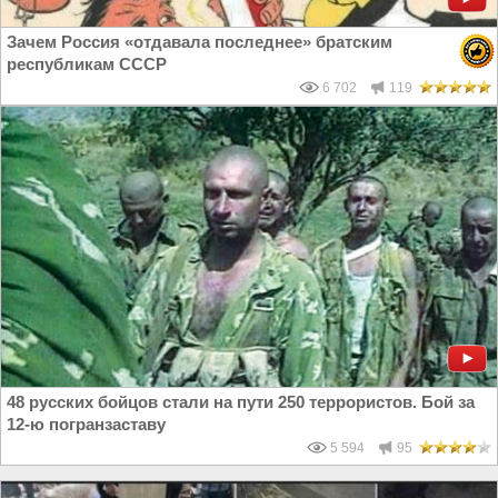
Зачем Россия «отдавала последнее» братским
республикам СССР
6 702
119
48 русских бойцов стали на пути 250 террористов. Бой за
12-ю погранзаставу
5 594
95