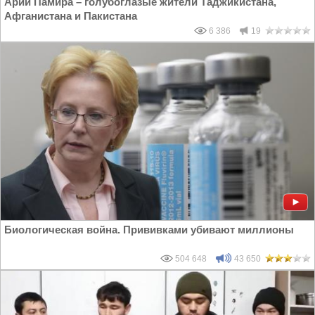
Арии Памира – голубоглазые жители Таджикистана,
Афганистана и Пакистана
6 386
19
Биологическая война. Прививками убивают миллионы
504 648
43 650