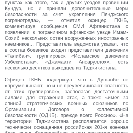
пунктах как этого, так и других уездов провинции
Кундуз, но и приняли дополнительные меры
безопасности за счет укрепления Пянджского
погранотряда», — отметил офицер ГКНБ,
комментируя сообщения СМИ Афганистана о
появлении в пограничном афганском уезде Имам-
Сохиб нескольких сотен вооруженных иностранных
наемников... Представитель ведомства указал, что
в состав боевиков входят представители движения
«Талибан», группировок «Исламское движение
Узбекистана», «Джамаати Ансаруллох», есть
несколько десятков выходцев из Таджикистана.
Офицер ГКНБ подчеркнул, что в Душанбе не
«преуменьшают, но и не преувеличивают опасность
от этих группировок», располагая достаточными
силами для отражения атак, а также «имея за
спиной стратегических военных союзников по
Организации Договора о коллективной
безопасности (ОДКБ), прежде всего Россию». «На
территории Таджикистана располагается хорошо
технически оснащенная российская 201-я военная