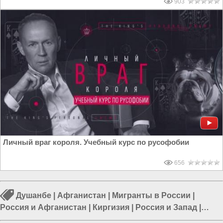
903
Личный враг короля. Учебный курс по русофобии
656
Душанбе
|
Афганистан
|
Мигранты в России
|
Россия и Афганистан
|
Киргизия
|
Россия и Запад
|
Узбекистан