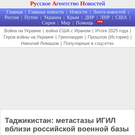
Ру
сское
А
гентство
Н
овостей
Главная
Главные новости
Новости
Лента новостей
|
|
|
|
Россия
Путин
Украина
Крым
ДНР
ЛНР
США
|
|
|
|
|
|
|
Сирия
Мир
Помощь
|
|
Война на Украине
|
война США с Ираном
|
Итоги 2025 года
|
Герои войны на Украине
|
Гренландия
|
Прошлое (История)
|
Николай Левашов
|
Популярные в соцсетях
Таджикистан: метастазы ИГИЛ
вблизи российской военной базы