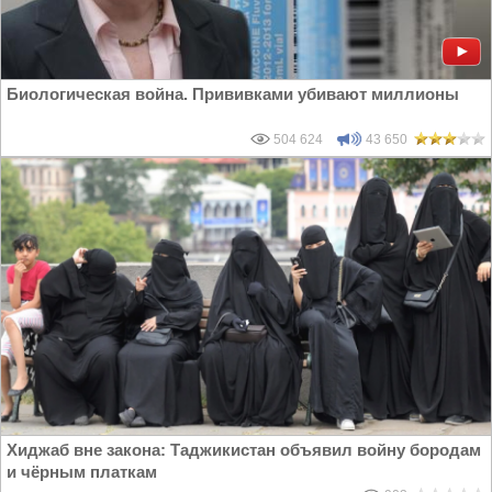
Биологическая война. Прививками убивают миллионы
504 624
43 650
Хиджаб вне закона: Таджикистан объявил войну бородам
и чёрным платкам