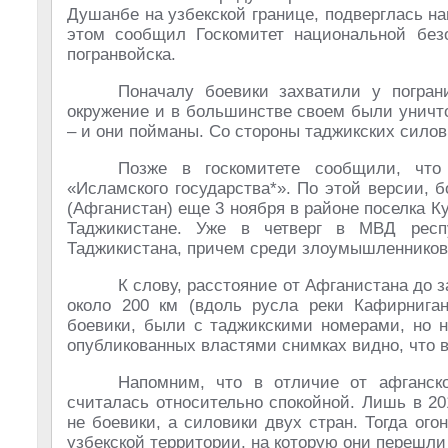
Душанбе на узбекской границе, подверглась н
этом сообщил Госкомитет национальной безо
погранвойска.
Поначалу боевики захватили у погран
окружение и в большинстве своем были уничто
– и они пойманы. Со стороны таджикских силов
Позже в госкомитете сообщили, что
«Исламского государства*». По этой версии, 
(Афганистан) еще 3 ноября в районе поселка К
Таджикистане. Уже в четверг в МВД респ
Таджикистана, причем среди злоумышленнико
К слову, расстояние от Афганистана до 
около 200 км (вдоль русла реки Кафирниган
боевики, были с таджикскими номерами, но н
опубликованных властями снимках видно, что 
Напомним, что в отличие от афганско
считалась относительно спокойной. Лишь в 20
не боевики, а силовики двух стран. Тогда ог
узбекской территории, на которую они перешли