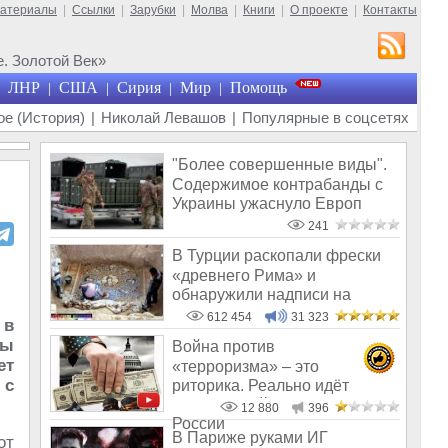
материалы
|
Ссылки
|
Зарубки
|
Молва
|
Книги
|
О проекте
|
Контакты
. Золотой Век»
ЛНР
США
Сирия
Мир
Помощь
|
|
|
|
е (История)
|
Николай Левашов
|
Популярные в соцсетях
"Более совершенные виды".
Содержимое контрабанды с
Украины ужаснуло Европ
241
В Турции раскопали фрески
«древнего Рима» и
обнаружили надписи на
Русском!
612 454
31 323
 в
ды
Война против
ет
«терроризма» – это
 с
риторика. Реально идёт
мировая война против
12 880
396
России
В Париже руками ИГ
от