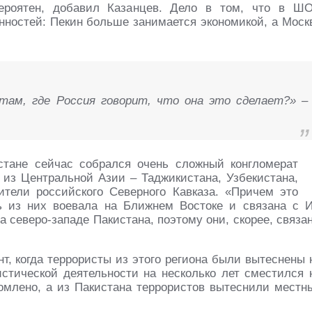
ероятен, добавил Казанцев. Дело в том, что в Ш
нностей: Пекин больше занимается экономикой, а Моск
ам, где Россия говорит, что она это сделает?» –
стане сейчас собрался очень сложный конгломерат
 из Центральной Азии – Таджикистана, Узбекистана,
ители российского Северного Кавказа. «Причем это
 из них воевала на Ближнем Востоке и связана с И
а северо-западе Пакистана, поэтому они, скорее, связа
т, когда террористы из этого региона были вытеснены 
истической деятельности на несколько лет сместился 
омлено, а из Пакистана террористов вытеснили местн