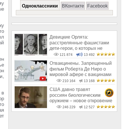
му
Одноклассники
ВКонтакте
Facebook
ые
ку
го
ыл
Девицкие Орлята:
ой
расстрелянные фашистами
дети-герои, о которых не
рассказывают в шк
121 874
13 492
ен
Отвакцинены. Запрещенный
ье
фильм Роберта Де Ниро о
он
мировой афере с вакцинами
и,
210 164
13 168
США давно травят
 в
россиян биологическим
ор
оружием – новое откровение
то
Эдварда Сноудена
246 229
12 527
ая
ет