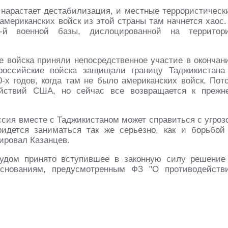
, нарастает дестабилизация, и местные террористическ
 американских войск из этой страны там начнется хаос.
1-й военной базы, дислоцированной на территор
е войска приняли непосредственное участие в окончан
российские войска защищали границу Таджикистана
-х годов, когда там не было американских войск. Пот
ействий США, но сейчас все возвращается к прежн
ссия вместе с Таджикистаном может справиться с угроз
идется заниматься так же серьезно, как и борьбой
ировал Казанцев.
судом принято вступившее в законную силу решение
основаниям, предусмотренным ФЗ "О противодейств