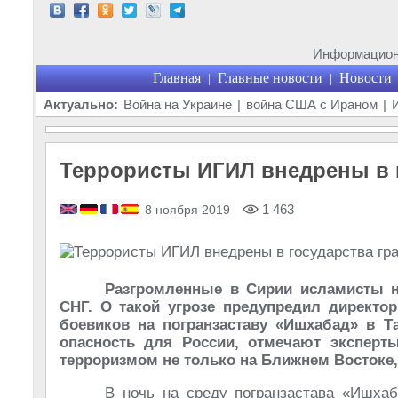
Информационн
Главная
Главные новости
Новости
|
|
Актуально:
Война на Украине
|
война США с Ираном
|
Террористы ИГИЛ внедрены в г
1 463
8 ноября 2019
Разгромленные в Сирии исламисты н
СНГ. О такой угрозе предупредил директ
боевиков на погранзаставу «Ишхабад» в Т
опасность для России, отмечают эксперт
терроризмом не только на Ближнем Востоке,
В ночь на среду погранзастава «Ишхаб