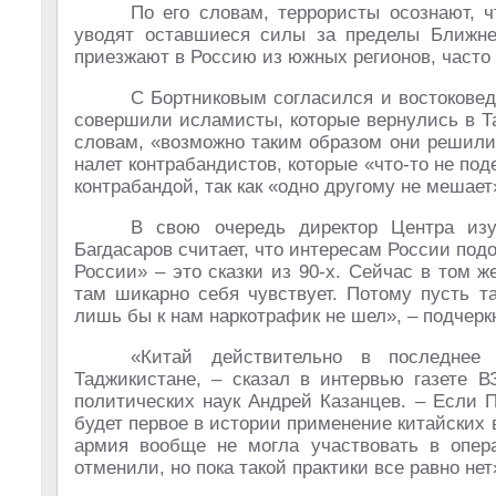
По его словам, террористы осознают, 
уводят оставшиеся силы за пределы Ближне
приезжают в Россию из южных регионов, часто
С Бортниковым согласился и востоковед
совершили исламисты, которые вернулись в Т
словам, «возможно таким образом они решили 
налет контрабандистов, которые «что-то не по
контрабандой, так как «одно другому не мешает
В свою очередь директор Центра из
Багдасаров считает, что интересам России под
России» – это сказки из 90-х. Сейчас в том 
там шикарно себя чувствует. Потому пусть 
лишь бы к нам наркотрафик не шел», – подчерк
«Китай действительно в последнее
Таджикистане, – сказал в интервью газете 
политических наук Андрей Казанцев. – Если 
будет первое в истории применение китайских 
армия вообще не могла участвовать в опера
отменили, но пока такой практики все равно нет