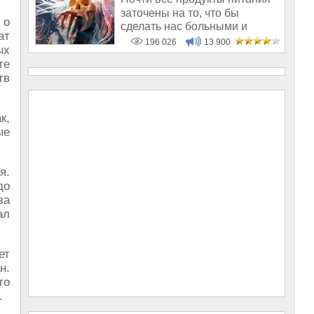
заточены на то, что бы
 о
сделать нас больными и
ат
бесплодным
196 026
13 900
ых
те
тв
к,
ые
я.
до
за
ал
ет
н.
го
.