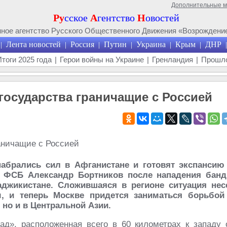
Дополнительные 
Ру
сское
А
гентство
Н
овостей
ое агентство Русского Общественного Движения «Возрождение
Лента новостей
Россия
Путин
Украина
Крым
ДНР
|
|
|
|
|
|
|
Итоги 2025 года
|
Герои войны на Украине
|
Гренландия
|
Прошло
осударства граничащие с Россией
абрались сил в Афганистане и готовят экспансию
ор ФСБ Александр Бортников после нападения бан
аджикистане. Сложившаяся в регионе ситуация нес
ы, и теперь Москве придется заниматься борьбой
 но и в Центральной Азии.
ад», расположенная всего в 60 километрах к западу 