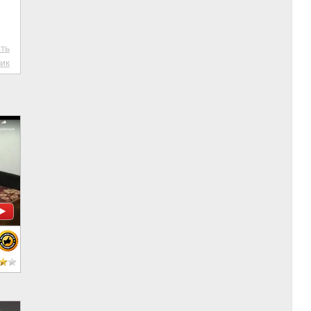
ть
ик