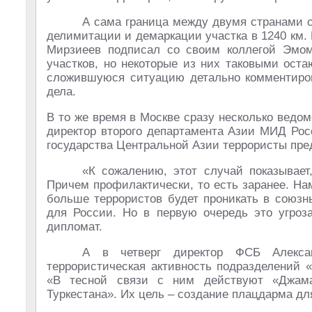
А сама граница между двумя странами со
делимитации и демаркации участка в 1240 км.
Мирзиеев подписал со своим коллегой Эмо
участков, но некоторые из них таковыми оста
сложившуюся ситуацию детально комментиров
дела.
В то же время в Москве сразу несколько ведо
директор второго департамента Азии МИД Рос
государства Центральной Азии террористы пре
«К сожалению, этот случай показывает
Причем профилактически, то есть заранее. Нам
больше террористов будет проникать в союзн
для России. Но в первую очередь это угроза
дипломат.
А в четверг директор ФСБ Алексан
террористическая активность подразделений 
«В тесной связи с ним действуют «Джама
Туркестана». Их цель – создание плацдарма дл