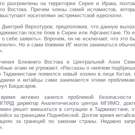
что разгромлены на территории Сирии и Ирака, поэто
го Востока. Причем члены семей исламистов, котор
 выступают носителями экстремистской идеологии.
 Дмитрий Верхотуров, предположив, что данную вылаз
аджикистан после боев в Сирии или Афганистане. По е
о себе заявить». Впрочем, он не исключает, что это б
делили». Но и сами боевики ИГ могли заниматься обычн
».
учения Ближнего Востока и Центральной Азии Сем
обные атаки не угрожают. «Рассказы о «мягком подбрюш
же Таджикистане появился новый хозяин в лице Китая, 
таджики и китайцы сами занимаются этими проблемам
нул Багдасаров.
 время активно занялся проблемой безопасности
ВЗГЛЯД директор Аналитического центра МГИМО, докт
Пекин решит вмешаться в ситуацию в Таджикистане, э
войск за границами Поднебесной. Долгое время китайск
циях за границей по законам страны. Недавно запр
».