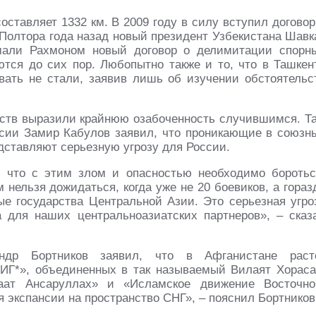
ставляет 1332 км. В 2009 году в силу вступил договор
 Полтора года назад новый президент Узбекистана Шавк
мали Рахмоном новый договор о делимитации спорн
ются до сих пор. Любопытно также и то, что в Ташкен
ать не стали, заявив лишь об изучении обстоятельс
мств выразили крайнюю озабоченность случившимся. Та
сии Замир Кабулов заявил, что проникающие в союзн
дставляют серьезную угрозу для России.
, что с этим злом и опасностью необходимо боротьс
 нельзя дожидаться, когда уже не 20 боевиков, а гораз
ые государства Центральной Азии. Это серьезная угро
 для наших центральноазиатских партнеров», – сказ
др Бортников заявил, что в Афганистане раст
«ИГ*», объединенных в так называемый Вилаят Хораса
ат Ансаруллах» и «Исламское движение Восточно
я экспансии на пространство СНГ», – пояснил Бортников