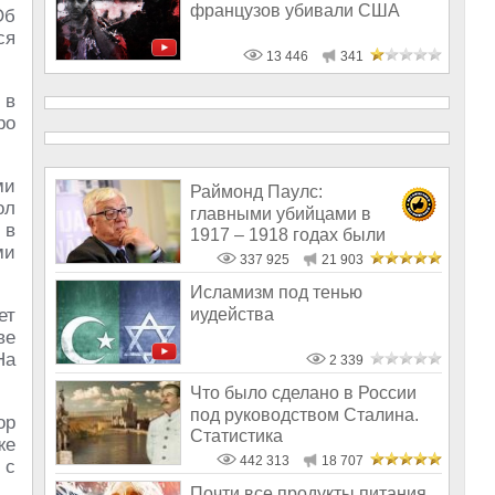
французов убивали США
Об
ся
13 446
341
 в
ро
ми
Раймонд Паулс:
ол
главными убийцами в
 в
1917 – 1918 годах были
ми
латыши и евреи, а не русс
337 925
21 903
Исламизм под тенью
иудейства
ет
ве
На
2 339
Что было сделано в России
под руководством Сталина.
ор
Статистика
же
442 313
18 707
 с
Почти все продукты питания