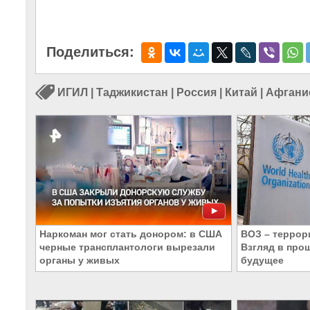
Поделиться:
ИГИЛ
|
Таджикистан
|
Россия
|
Китай
|
Афгани
Наркоман мог стать донором: в США
ВОЗ – террор
черные трансплантологи вырезали
Взгляд в про
органы у живых
будущее