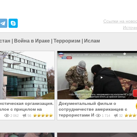
Ссылки на новос
Источн
стан
|
Война в Ираке
|
Терроризм
|
Ислам
истическая организация.
Документальный фильм о
шлое с прицелом на
сотрудничестве американцев с
террористами ИГИЛ в Сирии
2 062
56
1 714
32