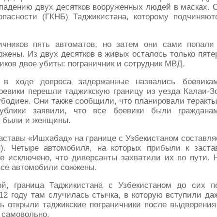
ападению двух десятков вооруженных людей в масках. 
пасности (ГКНБ) Таджикистана, которому подчиняют
ичников пять автоматов, но затем они сами попали
жены. Из двух десятков в живых осталось только пяте
иков двое убиты: пограничник и сотрудник МВД.
 в ходе допроса задержанные назвались боевика
боевики перешли таджикскую границу из уезда Калаи-З
убодиен. Они также сообщили, что планировали теракты
ублики заявили, что все боевики были граждана
в были и женщины.
заставы «Ишхабад» на границе с Узбекистаном составля
). Четыре автомобиля, на которых прибыли к заста
е исключено, что диверсанты захватили их по пути. 
все автомобили сожжены.
й, граница Таджикистана с Узбекистаном до сих п
12 году там случилась стычка, в которую вступили да
онь открыли таджикские пограничники после выдворения
 самовольно.