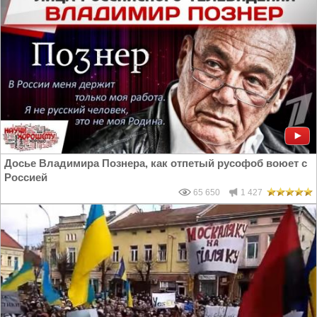
Досье Владимира Познера, как отпетый русофоб воюет с
Россией
65 650
1 427