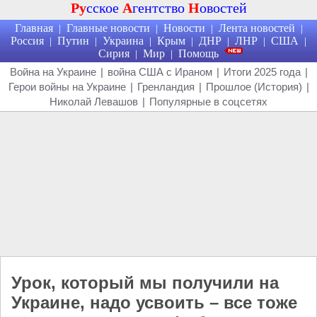
Ру
сское
А
гентство
Н
овостей
Главная
Главные новости
Новости
Лента новостей
|
|
|
|
Россия
Путин
Украина
Крым
ДНР
ЛНР
США
|
|
|
|
|
|
|
Сирия
Мир
Помощь
|
|
Война на Украине
|
война США с Ираном
|
Итоги 2025 года
|
Герои войны на Украине
|
Гренландия
|
Прошлое (История)
|
Николай Левашов
|
Популярные в соцсетях
Урок, который мы получили на
Украине, надо усвоить – все тоже