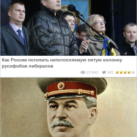
Как России потопить непотопляемую пятую колонну
русофобов либералов
22 643
345