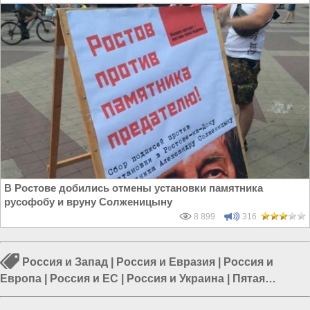
В Ростове добились отмены установки памятника
русофобу и вруну Солженицыну
8 899
316
Россия и Запад
|
Россия и Евразия
|
Россия и
Европа
|
Россия и ЕС
|
Россия и Украина
|
Пятая
колонна в России
|
Политика в мире