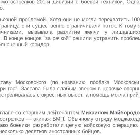
мотострелков 201-й дивизии с боевой техникой. Одна
о.
ьёзной проблемой. Хотя они не могли перехватить 10
границу, они существенно ограничивали поток. К тому 
ничниками, вызывала разлитие желчи у лишавших
 В конце концов "за речкой" решили устранить пробле
олноценный коридор.
аву Московского (по названию посёлка Московски
Сари гор". Застава была слабым звеном в цепочке опорн
остреливалась с окрестных высот, а помощь могла прий
о главе со старшим лейтенантом
Михаилом Майбородо
тострелков — экипаж БМП. Обычному отряду моджахед
днако боевики разработали целую войсковую операцию.
 несколько десятков иностранных бойцов.