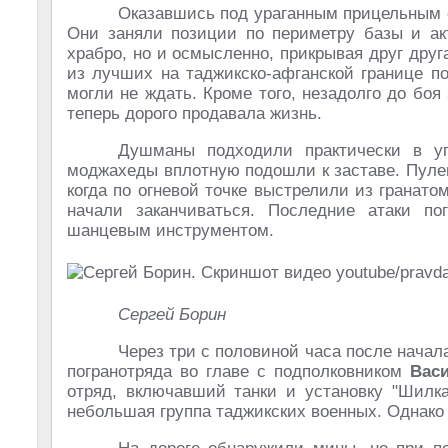
Оказавшись под ураганным прицельным о
Они заняли позиции по периметру базы и акт
храбро, но и осмысленно, прикрывая друг друг
из лучших на таджикско-афганской границе п
могли не ждать. Кроме того, незадолго до бо
теперь дорого продавала жизнь.
Душманы подходили практически в уп
моджахеды вплотную подошли к заставе. Пул
когда по огневой точке выстрелили из гранато
начали заканчиваться. Последние атаки п
шанцевым инструментом.
Сергей Борин
Через три с половиной часа после начал
погранотряда во главе с подполковником
Вас
отряд, включавший танки и установку "Шилка
небольшая группа таджикских военных. Однако 