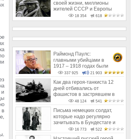
своей жизни, миллионы
ых
жителей СССР и Европы
18 354
618
ое
ах
ка
Раймонд Паулс:
ло
главными убийцами в
ли
1917 – 1918 годах были
латыши и евреи, а не русс
337 925
21 903
ез
Как два героя-танкиста 12
на
дней отбивались от
 и
фашистов в застрявшем в
ды
болоте Т-34
48 124
541
но
 в
Письма немецких солдат,
которые надо регулярно
е,
зачитывать в Бундестаге и
солдатам б
16 773
522
ы.
Настоящий русский герой,