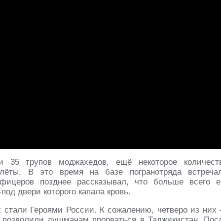
и 35 трупов моджахедов, ещё некоторое количест
лёты. В это время на базе погранотряда встреча
фицеров позднее рассказывал, что больше всего е
под двери которого капала кровь.
х стали Героями России. К сожалению, четверо из них
 позволили душманам прорваться в Таджикистан. Пос