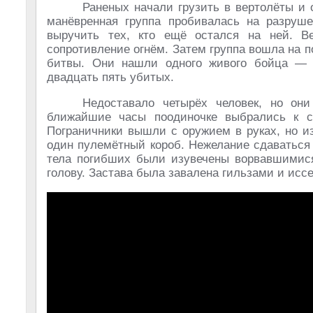
Раненых начали грузить в вертолёты и 
манёвренная группа пробивалась на разруше
выручить тех, кто ещё остался на ней. В
сопротивление огнём. Затем группа вошла на п
битвы. Они нашли одного живого бойца — 
двадцать пять убитых.
Недоставало четырёх человек, но они
ближайшие часы поодиночке выбрались к св
Пограничники вышли с оружием в руках, но и
один пулемётный короб. Нежелание сдаваться 
тела погибших были изувечены ворвавшимися
голову. Застава была завалена гильзами и иссе