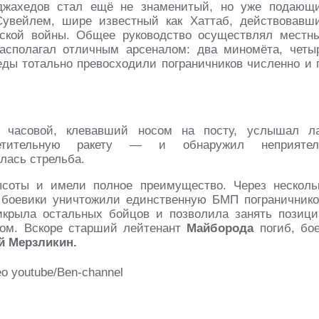
джахедов стал ещё не знаменитый, но уже подающ
увейлем, шире известный как Хаттаб, действовавш
нской войны. Общее руководство осуществлял местн
асполагал отличным арсеналом: два миномёта, четы
еды тотально превосходили пограничников численно и 
 часовой, клевавший носом на посту, услышал л
етительную ракету — и обнаружил неприятел
лась стрельба.
соты и имели полное преимущество. Через несколь
 боевики уничтожили единственную БМП пограничнико
крыла остальных бойцов и позволила занять позици
лом. Вскоре старший лейтенант
Майборода
погиб, бо
й Мерзликин.