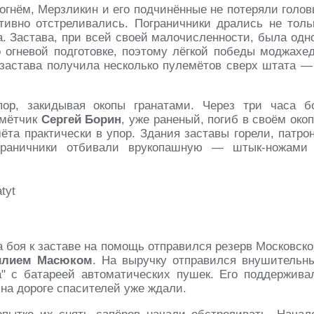
гнём, Мерзликин и его подчинённые не потеряли голов
ивно отстреливались. Пограничники дрались не толь
а. Застава, при всей своей малочисленности, была одн
о огневой подготовке, поэтому лёгкой победы моджахе
я застава получила несколько пулемётов сверх штата —
ор, закидывая окопы гранатами. Через три часа б
емётчик
Сергей Борин
, уже раненый, погиб в своём окоп
мёта практически в упор. Здания заставы горели, патро
ограничники отбивали врукопашную — штык-ножами
а боя к заставе на помощь отправился резерв Московско
илием Масюком
. На выручку отправился внушительн
" с батареей автоматических пушек. Его поддержива
на дороге спасителей уже ждали.