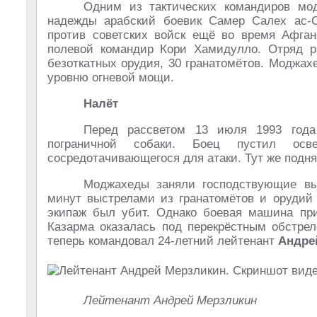
Одним из тактических командиров мо
надежды арабский боевик Самер Салех ас-С
против советских войск ещё во время Афга
полевой командир Кори Хамидулло. Отряд р
безоткатных орудия, 30 гранатомётов. Моджах
уровню огневой мощи.
Налёт
Перед рассветом 13 июля 1993 года
пограничной собаки. Боец пустил осв
сосредотачивающегося для атаки. Тут же подня
Моджахеды заняли господствующие вы
минут выстрелами из гранатомётов и орудий
экипаж был убит. Однако боевая машина при
Казарма оказалась под перекрёстным обстре
теперь командовал 24-летний лейтенант
Андре
Лейтенант Андрей Мерзликин