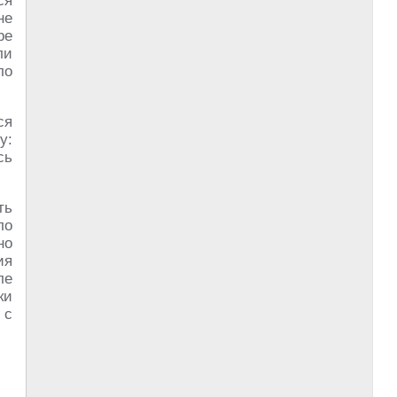
ся
не
ре
ли
ло
ся
у:
сь
ть
ло
но
ия
ле
ки
 с