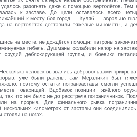
пытке их снять сапёров начали обстреливать. Начал
удалось разогнать даже с помощью вертолётов. Тем 
валась к заставе. До цели оставалось всего четы
ближайший к месту боя город — Куляб — аврально гна
да на вертолётах доставили тяжёлые миномёты, и де
вшись на месте, не дождётся помощи: патроны закончат
неминуемая гибель. Душманы ослабили напор на застав
т орудий деблокирующей группы, и боевики пытали
Несколько человек вызвались добровольцами прикрыва
рорыв, уже были ранены, сам Мерзликин был тяже
тяжело, поэтому остатки погранзаставы смогли успеш
месте товарищей. Вдобавок позиции тяжёлого оруж
 так что им было не до расстрела пограничников. Пос
шли на прорыв. Для финального рывка погранични
 нескольких километрах от заставы они соединились
 стояли на ногах.