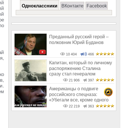
ий
Одноклассники
ВКонтакте
Facebook
ий
ый
ре
по
Преданный русский герой –
полковник Юрий Буданов
ай
10 404
466
я,
Капитан, который по личному
распоряжению Сталина
сразу стал генералом
ко
в,
21 906
397
и.
Американцы о подвиге
ем
российского спецназа:
«Убегали все, кроме одного
русского солд
22 219
363