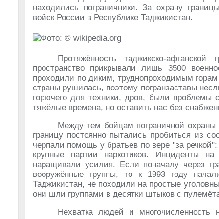
находились пограничники. За охрану границ
войск России в Республике Таджикистан.
Протяжённость таджикско-афганской 
пространство прикрывали лишь 3500 военно
проходили по диким, труднопроходимым горам
страны рушилась, поэтому погранзаставы несл
горючего для техники, дров, были проблемы 
тяжёлые времена, но оставить нас без снабже
Между тем бойцам пограничной охраны п
границу постоянно пытались пробиться из со
черпали помощь у братьев по вере "за речкой"
крупные партии наркотиков. Инциденты на
наращивали усилия. Если поначалу через гр
вооружённые группы, то к 1993 году нача
Таджикистан, не походили на простые уголовн
они шли группами в десятки штыков с пулемёт
Нехватка людей и многочисленность н