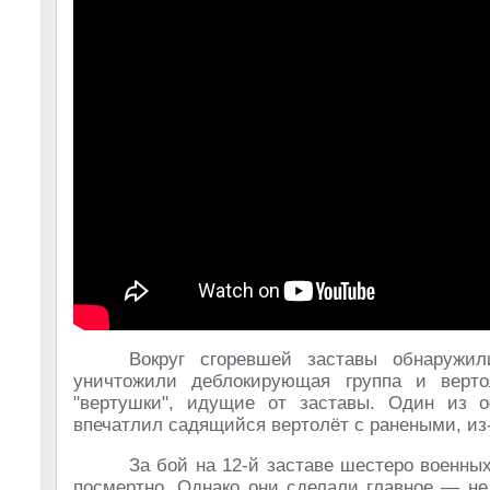
Вокруг сгоревшей заставы обнаружил
уничтожили деблокирующая группа и верто
"вертушки", идущие от заставы. Один из о
впечатлил садящийся вертолёт с ранеными, из-
За бой на 12-й заставе шестеро военны
посмертно. Однако они сделали главное — не