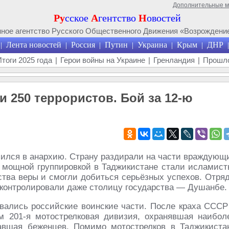
Дополнительные 
Ру
сское
А
гентство
Н
овостей
ое агентство Русского Общественного Движения «Возрождение
Лента новостей
Россия
Путин
Украина
Крым
ДНР
|
|
|
|
|
|
|
Итоги 2025 года
|
Герои войны на Украине
|
Гренландия
|
Прошло
и 250 террористов. Бой за 12-ю
ился в анархию. Страну раздирали на части враждующ
е мощной группировкой в Таджикистане стали исламист
ства веры и смогли добиться серьёзных успехов. Отря
 контролировали даже столицу государства — Душанбе.
вались российские воинские части. После краха СССР
м 201-я мотострелковая дивизия, охранявшая наибол
вшая беженцев. Помимо мотострелков в Таджикиста