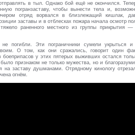
отправлять в тыл. Однако бой ещё не окончился. Тепе
нную погранзаставу, чтобы вынести тела и, возможн
ечером отряд ворвался в близлежащий кишлак, да
озиции заставы и в отблесках пожара начала осмотр по
тяжело раненного местного из группы прикрытия —
 не погибли. Эти пограничники сумели укрыться и
оим. О том, как они сражались, говорит один фак
з боеприпасов у этих пятерых выживших остался толь
было признаком не только мужества, но и благоразуми
 на заставу душманами. Отрядному кинологу отреза
чена огнём.