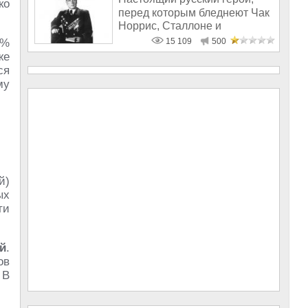
ко
перед которым бледнеют Чак
Норрис, Сталлоне и
Шварценеггер
0%
15 109
500
же
ся
му
й)
ых
ти
й
.
ов
 В