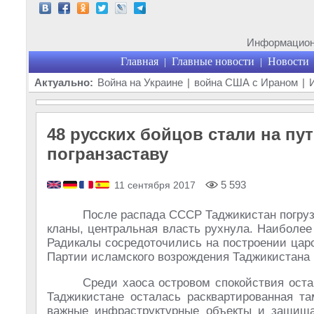
Информационн
Главная
Главные новости
Новости
|
|
Актуально:
Война на Украине
|
война США с Ираном
|
48 русских бойцов стали на пут
погранзаставу
5 593
11 сентября 2017
После распада СССР Таджикистан погруз
кланы, центральная власть рухнула. Наиболе
Радикалы сосредоточились на построении цар
Партии исламского возрождения Таджикистана
Среди хаоса островом спокойствия оста
Таджикистане осталась расквартированная та
важные инфраструктурные объекты и защища