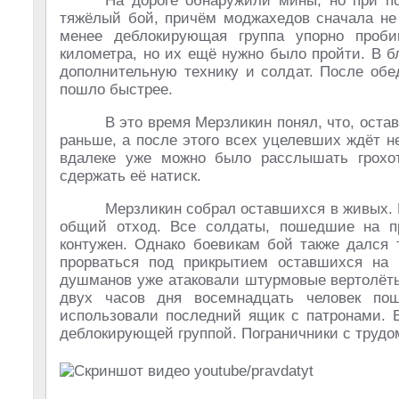
На дороге обнаружили мины, но при по
тяжёлый бой, причём моджахедов сначала не 
менее деблокирующая группа упорно проби
километра, но их ещё нужно было пройти. В 
дополнительную технику и солдат. После обе
пошло быстрее.
В это время Мерзликин понял, что, оста
раньше, а после этого всех уцелевших ждёт 
вдалеке уже можно было расслышать грохо
сдержать её натиск.
Мерзликин собрал оставшихся в живых. 
общий отход. Все солдаты, пошедшие на п
контужен. Однако боевикам бой также дался 
прорваться под прикрытием оставшихся на 
душманов уже атаковали штурмовые вертолёты,
двух часов дня восемнадцать человек по
использовали последний ящик с патронами. В
деблокирующей группой. Пограничники с трудом