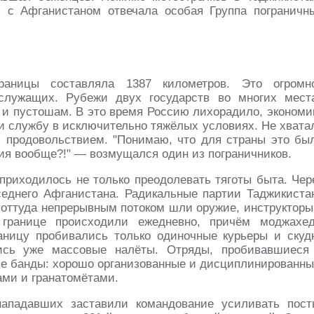
ы с Афганистаном отвечала особая Группа пограничн
границы составляла 1387 километров. Это огромн
служащих. Рубежи двух государств во многих мест
 и пустошам. В это время Россию лихорадило, экономи
и службу в исключительно тяжёлых условиях. Не хвата
с продовольствием. "Понимаю, что для страны это бы
ния вообще?!" — возмущался один из пограничников.
риходилось не только преодолевать тяготы быта. Чер
седнего Афганистана. Радикальные партии Таджикиста
: оттуда непрерывным потоком шли оружие, инструкторы
 границе происходили ежедневно, причём моджахе
аницу пробивались только одиночные курьеры и скуд
лись уже массовые налёты. Отряды, пробивавшиеся
ые банды: хорошо организованные и дисциплинированны
ами и гранатомётами.
ападавших заставили командование усиливать пост