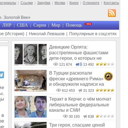
материалы
|
Ссылки
|
Зарубки
|
Молва
|
Книги
|
О проекте
|
Контакты
. Золотой Век»
ЛНР
США
Сирия
Мир
Помощь
|
|
|
|
е (История)
|
Николай Левашов
|
Популярные в соцсетях
Девицкие Орлята:
расстрелянные фашистами
дети-герои, о которых не
рассказывают в шк
121 874
13 492
В Турции раскопали
фрески «древнего Рима»
и обнаружили надписи на
ие
Русском!
612 453
31 323
ы.
ды
Теракт в Керчи: о чём молчат
либеральные федеральные
каналы и СМИ
 в
30 193
638
ее
Три героя, спасшие ценой
не