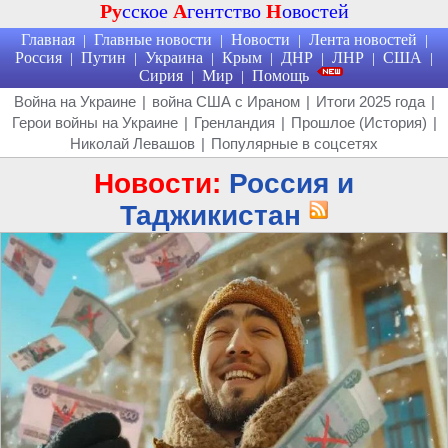
Ру
сское
А
гентство
Н
овостей
Главная
Главные новости
Новости
Лента новостей
|
|
|
|
Россия
Путин
Украина
Крым
ДНР
ЛНР
США
|
|
|
|
|
|
|
Сирия
Мир
Помощь
|
|
Война на Украине
|
война США с Ираном
|
Итоги 2025 года
|
Герои войны на Украине
|
Гренландия
|
Прошлое (История)
|
Николай Левашов
|
Популярные в соцсетях
Новости:
Россия и
Таджикистан