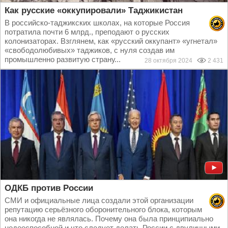
Как русские «оккупировали» Таджикистан
В российско-таджикских школах, на которые Россия
потратила почти 6 млрд., преподают о русских
колонизаторах. Взглянем, как «русский оккупант» «угнетал»
«свободолюбивых» таджиков, с нуля создав им
промышленно развитую страну...
28 октября 2024
2 431
ОДКБ против России
СМИ и официальные лица создали этой организации
репутацию серьёзного оборонительного блока, которым
она никогда не являлась. Почему она была принципиально
недееспособной и что следует делать России с двуличными