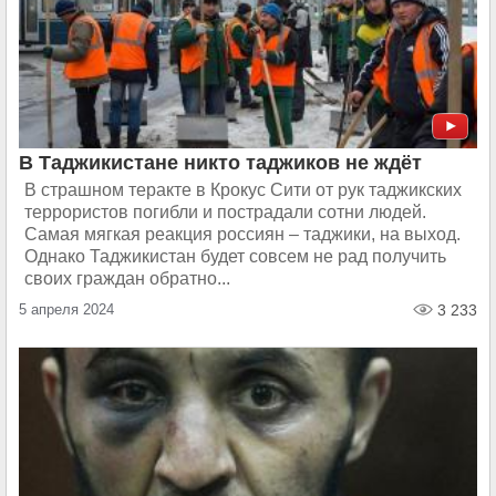
В Таджикистане никто таджиков не ждёт
В страшном теракте в Крокус Сити от рук таджикских
террористов погибли и пострадали сотни людей.
Самая мягкая реакция россиян – таджики, на выход.
Однако Таджикистан будет совсем не рад получить
своих граждан обратно...
5 апреля 2024
3 233