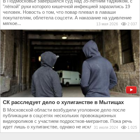
В Подмосковье завершился суд над 35-летним таджиком, с
"лёгкой" руки которого кишечной инфекцией заразились 19
человек. Новость о том, что повар плевал в лаваши
покупателям, облетела соцсети. А наказание на удивление
мягкое...
13 мая 2026
2 037
СК расследует дело о хулиганстве в Мытищах
В Московской области возбудили уголовное дело после
публикации в соцсетях нескольких провокационных
видеороликов с участием подростков-мигрантов. Пока речь
идет лишь о хулиганстве, однако не исключено, что...
31 июля 2024
1 025