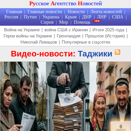
Ру
сское
А
гентство
Н
овостей
Главная
Главные новости
Новости
Лента новостей
|
|
|
|
Россия
Путин
Украина
Крым
ДНР
ЛНР
США
|
|
|
|
|
|
|
Сирия
Мир
Помощь
|
|
Война на Украине
|
война США с Ираном
|
Итоги 2025 года
|
Герои войны на Украине
|
Гренландия
|
Прошлое (История)
|
Николай Левашов
|
Популярные в соцсетях
Видео-новости:
Таджики