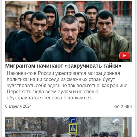
Мигрантам начинают «закручивать гайки»
Наконец-то в России ужесточается миграционная
политика: наши соседи из смежных стран будут
чувствовать себя здесь не так вольготно, как раньше.
Переехать сюда всем аулом и не спеша
обустраиваться теперь не получится...
6 апреля 2024
2 683